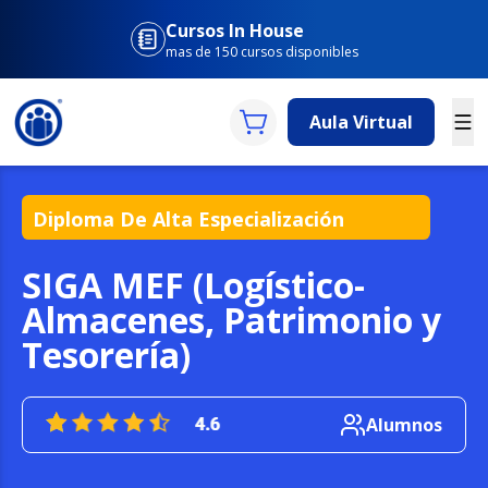
Cursos In House
mas de 150 cursos disponibles
Aula Virtual
Diploma
De Alta Especialización
SIGA MEF (Logístico-
Almacenes, Patrimonio y
Tesorería)
Alumnos